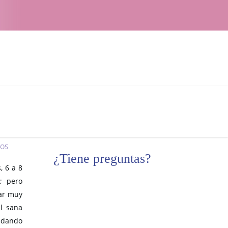
ite en
ndo de
os
¿Tiene preguntas?
, 6 a 8
; pero
gar muy
l sana
, dando