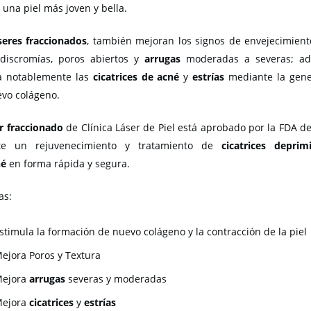
 una piel más joven y bella.
seres fraccionados
, también mejoran los signos de envejecimient
discromías, poros abiertos y
arrugas
moderadas a severas; adi
a notablemente las
cicatrices de acné
y
estrías
mediante la gene
vo colágeno.
r fraccionado
de Clínica Láser de Piel está aprobado por la FDA d
te un rejuvenecimiento y tratamiento de
cicatrices deprim
né
en forma rápida y segura.
as:
stimula la formación de nuevo colágeno y la contracción de la piel
ejora Poros y Textura
ejora
arrugas
severas y moderadas
ejora
cicatrices
y
estrías