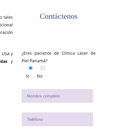
Contáctenos
o tales
cional
ración
¿Eres paciente de Clínica Láser de
e USA y
Piel Panamá?
idas
y
Si
No