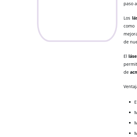
paso a
Los
lá
como 
mejor
de nue
El
láse
permi
de
ac
Ventaj
E
M
M
M