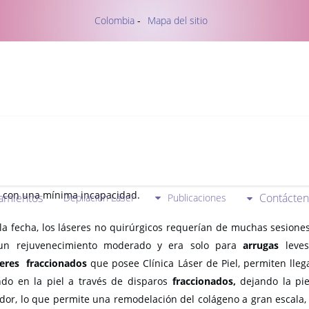
Colombia
-
Mapa del sitio
cimiento y cicatrices
vedoso sistema de
láser fraccionado
es una tecnología que perm
 muy rápida y con muy pocas sesiones un rejuvenecimiento profu
l, con una mínima incapacidad.
tamientos
Contácten
Depilación Láser
Publicaciones
la fecha, los láseres no quirúrgicos requerían de muchas sesiones
un rejuvenecimiento moderado y era solo para
arrugas
leves
seres fraccionados
que posee Clínica Láser de Piel, permiten lle
ndo en la piel a través de disparos
fraccionados,
dejando la pie
dor, lo que permite una remodelación del colágeno a gran escala