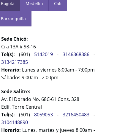
Bogotá
Medellín
Cali
Barranquilla
Sede Chicó:
Cra 13A # 98-16
Tel(s):
(601)
5142019
-
3146368386
-
3134217385
Horario:
Lunes a viernes 8:00am - 7:00pm
Sábados 9:00am - 2:00pm
Sede Salitre:
Av. El Dorado No. 68C-61 Cons. 328
Edif. Torre Central
Tel(s):
(601)
8059053
-
3216450483
-
3104148890
Horario:
Lunes, martes y jueves 8:00am -