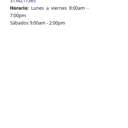
3134217385
Horario:
Lunes a viernes 8:00am -
7:00pm
Sábados 9:00am - 2:00pm
Sede Salitre:
Av. El Dorado No. 68C-61 Cons. 328
Edif. Torre Central
Tel(s):
(601)
8059053
-
3216450483
-
3104148890
Horario:
Lunes, martes y jueves
8:00am - 6:30pm
Miércoles y viernes 8:00am - 7:00pm
Sábados 9:00am - 2:00pm
Visítanos en:
www.clinicalaserdepiel.com.co