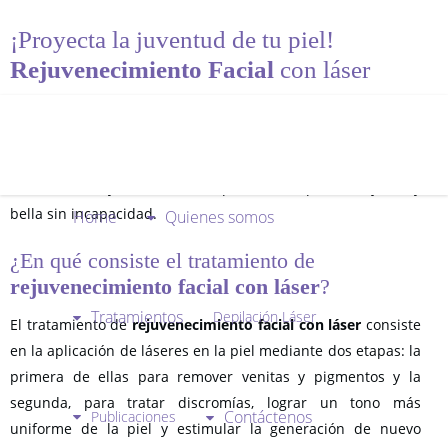
¡Proyecta la juventud de tu piel!
Rejuvenecimiento Facial
con láser
Clínica Laser de Piel cuenta con más de 5 láseres para
rejuvenecimiento facial epidérmico
, logrando así remover
pecas, lentigos, queratosis, discromías, venitas en cara,
cuello, escote y manos dando paso a una piel más joven y
bella sin incapacidad.
Home
Quienes somos
¿En qué consiste el tratamiento de
rejuvenecimiento facial con láser
?
Tratamientos
Depilación Láser
El tratamiento de
rejuvenecimiento facial con láser
consiste
en la aplicación de láseres en la piel mediante dos etapas: la
primera de ellas para remover venitas y pigmentos y la
segunda, para tratar discromías, lograr un tono más
Contáctenos
Publicaciones
uniforme de la piel y estimular la generación de nuevo