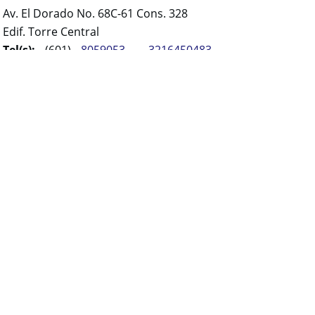
Av. El Dorado No. 68C-61 Cons. 328
Edif. Torre Central
Tel(s):
(601)
8059053
-
3216450483
-
3104148890
Horario:
Lunes, martes y jueves 8:00am -
6:30pm
Miércoles y viernes 8:00am - 7:00pm
Sábados 9:00am - 2:00pm
Visítanos en:
www.clinicalaserdepiel.com.co